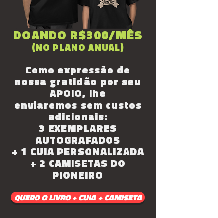
DOANDO R$300/MÊS
(NO PLANO ANUAL)
Como expressão de
nossa gratidão por seu
APOIO, lhe
enviaremos
sem custos
adicionais:
3 EXEMPLARES
AUTOGRAFADOS
+ 1 CUIA PERSONALIZADA
+ 2 CAMISETAS DO
PIONEIRO
QUERO O LIVRO + CUIA + CAMISETA