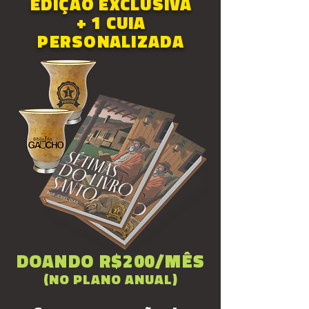
EDIÇÃO EXCLUSIVA
+ 1 CUIA
PERSONALIZADA
DOANDO R$200/MÊS
(NO PLANO ANUAL)