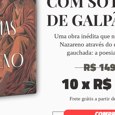
COM SO
DE GALP
Uma obra inédita que na
Nazareno através do 
gauchada: a poesi
R$ 149
10 x R$
Frete grátis a partir 
COMPR