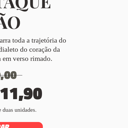
TAQUE
ÃO
rra toda a trajetória do
dialeto do coração da
a em verso rimado.
,00
 11,90
de duas unidades.
AR