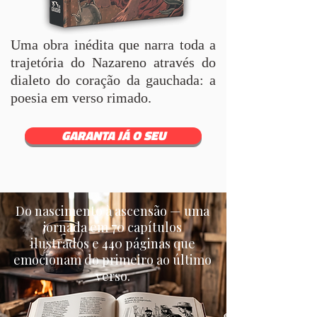
Uma obra inédita que narra toda a
trajetória do Nazareno através do
dialeto do coração da gauchada: a
poesia em verso rimado.
GARANTA JÁ O SEU
Do nascimento à ascensão — uma
jornada em 70 capítulos
ilustrados e 440 páginas que
emocionam do primeiro ao último
verso.